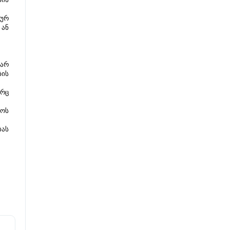
ურ 
ან 
არ 
ის 
რც 
ოს 
ას 