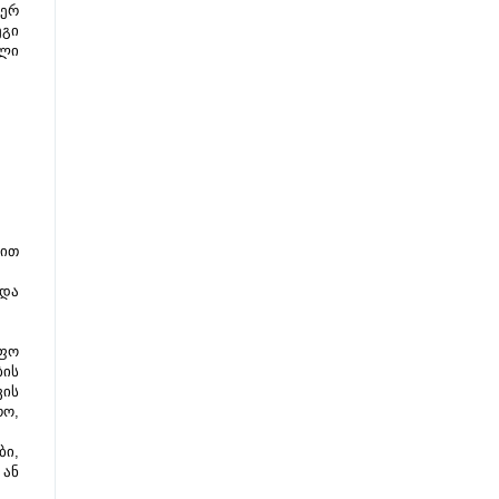
ერ 
გი 
ლი 
ით 
და 
ფო 
ის 
ის 
ო, 
ი, 
ან 