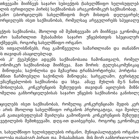
ხვევაში მიიჩნევს საჯარო სუბიექტის (სახელმწიფო ხელისუფლებ
ლის იურიდიული პირის) საქმიანობას არაეკონომიკურ საქმიანობად, 
ანო (ახორციელებს სახელმწიფოს მიერ მისთვის დელეგირებუ
ხორციელებს ისეთ საქმიანობას, რომელსაც არეგულირებს სპეციალუ
ქტის საქმიანობა, მხოლოდ იმ შემთხვევაში არ მიიჩნევა ეკონომიკ
არო სამართლით შესაბამისი საჯარო უწყებისთვის სპეციალურ
ოქმედებს, როგორც სახელმწიფო ორგანო. 
ებს ითვალისწინებს, რაც გამოწვეულია სამართლიანი და თანასწო
ის თავიდან ასაცილებლად.
ლის „ბ“ ქვეპუნქტი ადგენს საქმიანობათა ჩამონათვალს, რომელ
ონომიკურ საქმიანობად მიიჩნევა, მათ შორის: ტელესაკომუნიკაც
ს მიწოდება; საქონლისა და მგზავრთა ტრანსპორტირება; პორტისა 
იზნით წარმოებული საქონლის მიწოდება; სარეკლამო, ტურისტულ
მაუწყებლობის საქმიანობა და სხვა. ამავე მუხლის მე-5 ნაწი
ოსილებას, კონკურენციის შეზღუდვის თავიდან აცილების მიზნი
რომელთა განხორციელებისას საჯარო უწყების საქმიანობა განიხილე
რციელებს ისეთ საქმიანობას, რომელიც კონკურენციაში შედის კერ
არ არის მხოლოდ სახელმწიფო ორგანოს პრეროგატივა, იგი შეიძლე
ან გათავისუფლებამ შეიძლება გამოიწვიოს კონკურენციის შეზღუდვა
ვეტილების შემთხვევაში, დღგ-ით დაიბეგრება, როგორც ეკონომიკუ
თ, სახელმწიფო ხელისუფლების ორგანო, მუნიციპალიტეტის ორგანო 
ილება დასაბეგრ პირად და, შესაბამისად, მის მიერ განხორციელებუ