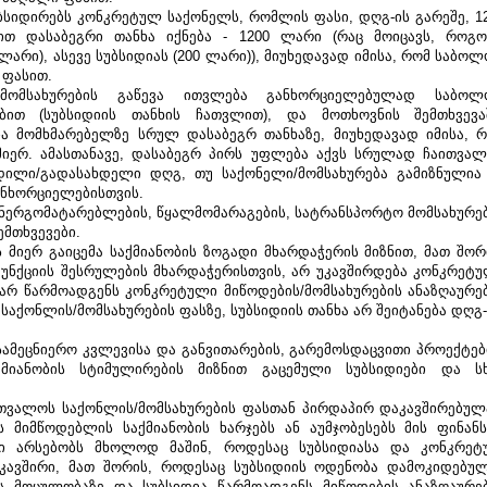
სიდირებს კონკრეტულ საქონელს, რომლის ფასი, დღგ-ის გარეშე, 12
თ დასაბეგრი თანხა იქნება - 1200 ლარი (რაც მოიცავს, როგო
არი), ასევე სუბსიდიას (200 ლარი)), მიუხედავად იმისა, რომ საბოლ
 ფასით.
/მომსახურების გაწევა ითვლება განხორციელებულად საბოლ
თ (სუბსიდიის თანხის ჩათვლით), და მოთხოვნის შემთხვევაშ
ა მომხმარებელზე სრულ დასაბეგრ თანხაზე, მიუხედავად იმისა, რ
მიერ. ამასთანავე, დასაბეგრ პირს უფლება აქვს სრულად ჩაითვალ
ხდილი/გადასახდელი დღგ, თუ საქონელი/მომსახურება გამიზნულია 
ანხორციელებისთვის. 
 ენერგომატარებლების, წყალმომარაგების, სატრანსპორტო მომსახურებ
ემთხვევები.
 მიერ გაიცემა საქმიანობის ზოგადი მხარდაჭერის მიზნით, მათ შორი
უნქციის შესრულების მხარდაჭერისთვის, არ უკავშირდება კონკრეტუ
 არ წარმოადგენს კონკრეტული მიწოდების/მომსახურების ანაზღაურებ
საქონლის/მომსახურების ფასზე, სუბსიდიის თანხა არ შეიტანება დღგ-
 სამეცნიერო კვლევისა და განვითარების, გარემოსდაცვითი პროექტები
ქმიანობის სტიმულირების მიზნით გაცემული სუბსიდიები და სხ
ითვალოს საქონლის/მომსახურების ფასთან პირდაპირ დაკავშირებულ
მიმწოდებლის საქმიანობის ხარჯებს ან აუმჯობესებს მის ფინანს
რი არსებობს მხოლოდ მაშინ, როდესაც სუბსიდიასა და კონკრეტ
ავშირი, მათ შორის, როდესაც სუბსიდიის ოდენობა დამოკიდებულ
ის მოცულობაზე და სუბსიდია წარმოადგენს მიწოდების ანაზღაურებ