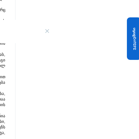
რც 
ოს 
უკუკავშირი
ს, 
ის 
ს, 
გი 
ილ 
ით 
ბა 
ა, 
აა 
ის 
ია 
ი, 
ნს 
ა, 