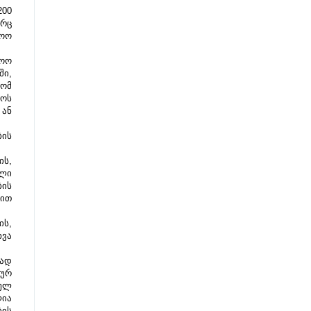
00 
რც 
ოო 
ოო 
ი, 
ომ 
ოს 
ან 
ის 
ს, 
ლი 
ის 
ით 
ს, 
ვა 
ად 
ურ 
ულ 
ია 
ის 