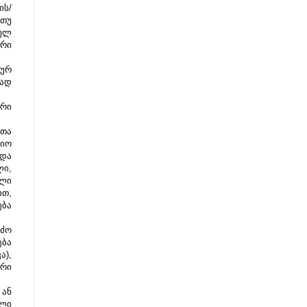
ის/
თუ 
ლ 
რი 
ურ 
ად 
რი 
თა 
იო 
და 
ი, 
ლი 
თ, 
ბა 
ძო 
ბა 
), 
რი 
ან 
ლი 