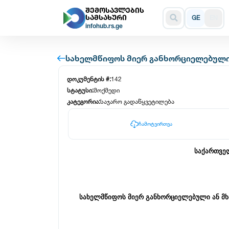
ᲨᲔᲛᲝᲡᲐᲕᲚᲔᲑᲘᲡ
ᲡᲐᲛᲡᲐᲮᲣᲠᲘ
GE
EN
infohub.rs.ge
სახელმწიფოს მიერ განხორციელებული 
დოკუმენტის #:
142
სტატუსი:
მოქმედი
კატეგორია:
საჯარო გადაწყვეტილება
დოკუმენტის მიმღები:
საქართველოს ფინანსთა მინის
ჩამოტვირთვა
საქართვე
სახელმწიფოს მიერ განხორციელებული ან მხ