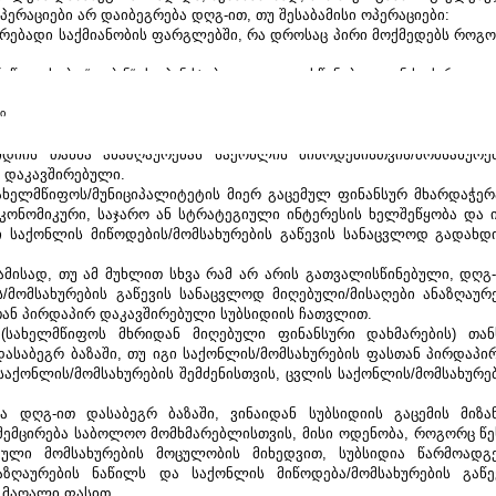
პერაციები არ დაიბეგრება დღგ-ით, თუ შესაბამისი ოპერაციები:
ებადი საქმიანობის ფარგლებში, რა დროსაც პირი მოქმედებს როგო
ნაწილის „ბ.ა“ – „ბ.ნ“ ქვეპუნქტებით გათვალისწინებული ან საქართველ
აწილის საფუძველზე განსაზღვრული საქმიანობის ფარგლებში.
ი
-ით დაბეგვრის საკითხის შეფასებისას
 გადამწყვეტი მნიშვნელობა აქვ
დიის თანხა ანაზღაურებას საქონლის მიწოდებისთვის/მომსახურებ
რ დაკავშირებული.
ახელმწიფოს/მუნიციპალიტეტის მიერ გაცემულ ფინანსურ მხარდაჭერა
ონომიკური, საჯარო ან სტრატეგიული ინტერესის ხელშეწყობა და ი
 საქონლის მიწოდების/მომსახურების გაწევის სანაცვლოდ გადახდ
ბამისად, თუ ამ მუხლით სხვა რამ არ არის გათვალისწინებული, დღგ-
/მომსახურების გაწევის სანაცვლოდ მიღებული/მისაღები ანაზღაურე
თან პირდაპირ დაკავშირებული სუბსიდიის ჩათვლით.
(სახელმწიფოს მხრიდან მიღებული ფინანსური დახმარების) თანხ
ასაბეგრ ბაზაში, თუ იგი საქონლის/მომსახურების ფასთან პირდაპირ
საქონლის/მომსახურების შემძენისთვის, ცვლის საქონლის/მომსახურებ
ბა დღგ-ით დასაბეგრ ბაზაში, ვინაიდან სუბსიდიის გაცემის მიზან
ემცირება საბოლოო მომხმარებლისთვის, მისი ოდენობა, როგორც წეს
ეული მომსახურების მოცულობის მიხედვით, სუბსიდია წარმოადგე
ღაურების ნაწილს და საქონლის მიწოდება/მომსახურების გაწევ
 მაღალი ფასით.