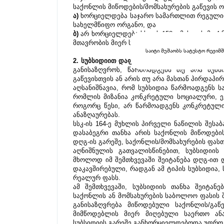
საქონლის მიწოდების/მომსახურების გაწევის ო
ა)
 ხორციელდება საჯარო სამართლით რეგულირ
სახელმწიფო ორგანო, და
ბ)
 არ ხორციელდება სსკ-ის 158-ე მუხლის მე-4 
მთავრობის მიერ სსკ-ის 158-ე მუხლის მე-5 ნ
საიტი მუშაობს სატესტო რეჟიმშ
2. სუბსიდიით დაფინანსებული ოპერაციის დღგ
განისაზღვროს, წარმოადგენს თუ არა სუბსი
გაწევისთვის ან არის თუ არა მასთან პირდაპი
აღსანიშნავია, რომ სუბსიდია წარმოადგენს ს
რომლის მიზანია კონკრეტული სოციალური, ეკ
როგორც წესი, არ წარმოადგენს კონკრეტული
ანაზღაურებას.
სსკ-ის 164-ე მუხლის პირველი ნაწილის შესა
დასაბეგრი თანხა არის საქონლის მიწოდების
დღგ-ის გარეშე, საქონლის/მომსახურების ფას
აღნიშნულის გათვალისწინებით, სუბსიდიის 
მხოლოდ იმ შემთხვევაში შეიტანება დღგ-ით დ
დაკავშირებული, რადგან ამ ტიპის სუბსიდია, 
რეალურ ფასს. 
ამ შემთხვევაში, სუბსიდიის თანხა შეიტანე
საქონლის ან მომსახურების საბოლოო ფასის შ
განისაზღვრება მიწოდებული საქონლის/გაწ
მიმწოდებლის მიერ მიღებული საერთო ანაზ
სუბსიდიის გარეშე განხორციელდებოდა უფრო